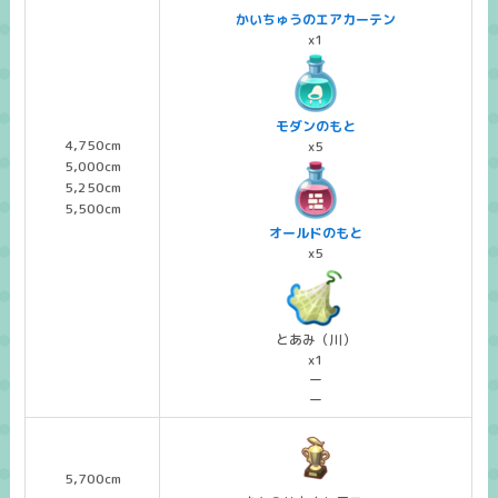
かいちゅうのエアカーテン
x1
モダンのもと
4,750cm
x5
5,000cm
5,250cm
5,500cm
オールドのもと
x5
とあみ（川）
x1
ー
ー
5,700cm