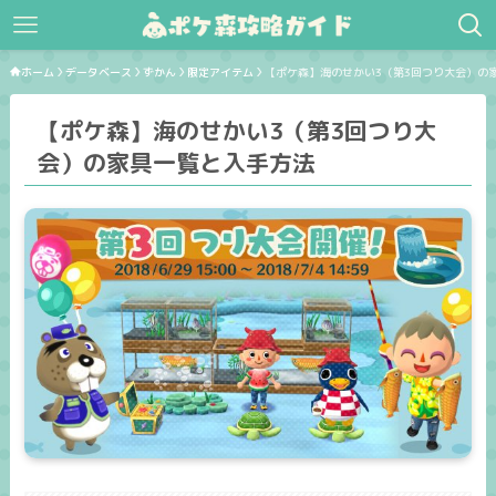
ホーム
データベース
ずかん
限定アイテム
【ポケ森】海のせかい3（第3回つり大会）の
【ポケ森】海のせかい3（第3回つり大
会）の家具一覧と入手方法