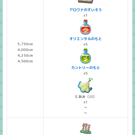
アロワナのすいそう
x1
オリエンタルのもと
3,750cm
x5
4,000cm
4,250cm
4,500cm
カントリーのもと
x5
とあみ（川）
x1
ー
ー