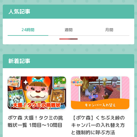
人気記事
24時間
週間
月間
新着記事
ポケ森 大盛！タクミの挑
【ポケ森】くちぶえ峠の
戦状一覧 1問目～10問目
キャンパーの入れ替え方
と強制的に呼ぶ方法