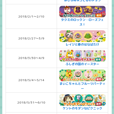
みしらぬネコと冬のチョウ
2018/2/1～2/10
タクミのロックン・ローズフェ
ス！
2018/2/27～3/9
レイジと春のはなばたけ
2018/3/30～4/9
ふしぎの国のイースター
2018/5/4～5/14
まいこちゃんとフルーツパーティ
ー
2018/5/31～6/10
ケントのモダンなピクニック