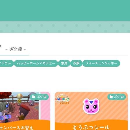
プ
– ポケ森 –
イアウト
ハッピーホームアカデミー
家具
衣服
フォーチュンクッキー
ポケ森
ポケ森