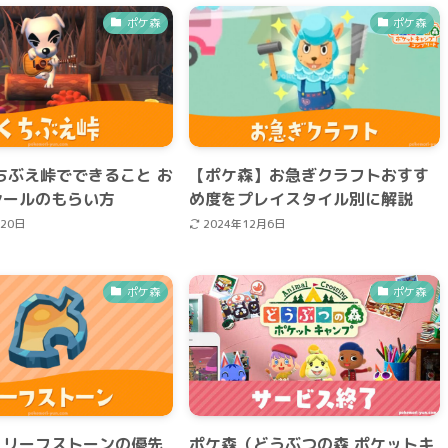
ポケ森
ポケ森
ちぶえ峠でできること お
【ポケ森】お急ぎクラフトおすす
シールのもらい方
め度をプレイスタイル別に解説
月20日
2024年12月6日
ポケ森
ポケ森
】リーフストーンの優先
ポケ森（どうぶつの森 ポケットキ