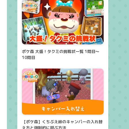
ポケ森 大盛！タクミの挑戦状一覧 1問目～
10問目
【ポケ森】くちぶえ峠のキャンパーの入れ替
え方と強制的に呼ぶ方法