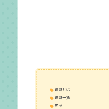
道具とは
道具一覧
ミツ