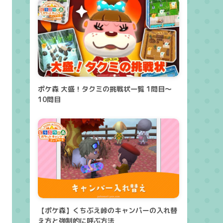
ポケ森 大盛！タクミの挑戦状一覧 1問目～
10問目
【ポケ森】くちぶえ峠のキャンパーの入れ替
え方と強制的に呼ぶ方法