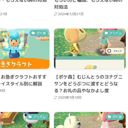
対処法
月21日
2024年12月21日
ポケ森
アイテム
】お急ぎクラフトおすす
【ポケ森】むじんとうのヨナグニ
レイスタイル別に解説
サンをどうぶつに渡すとどうな
る？お礼の品やなかよし度
月6日
2020年3月18日
アイテム
ポケ森