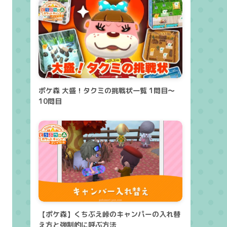
ポケ森 大盛！タクミの挑戦状一覧 1問目～
10問目
【ポケ森】くちぶえ峠のキャンパーの入れ替
え方と強制的に呼ぶ方法