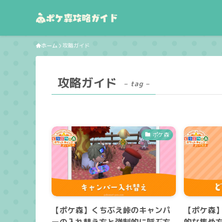
ホーム
攻略ガイド
攻略ガイド
– tag –
ポケ森
【ポケ森】くちぶえ峠のキャンパ
【ポケ森
ーの入れ替え方と強制的に呼ぶ方
的な集め