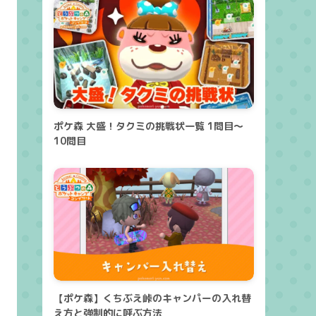
ポケ森 大盛！タクミの挑戦状一覧 1問目～
10問目
【ポケ森】くちぶえ峠のキャンパーの入れ替
え方と強制的に呼ぶ方法