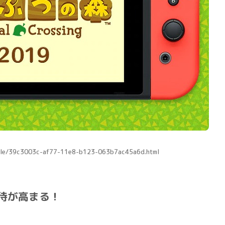
rticle/39c3003c-af77-11e8-b123-063b7ac45a6d.html
期待が高まる！