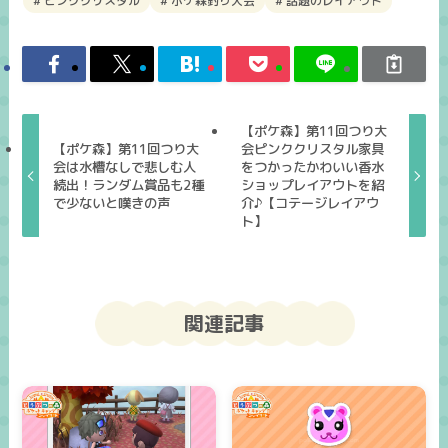
ピンククリスタル
ポケ森釣り大会
話題のレイアウト
【ポケ森】第11回つり大
【ポケ森】第11回つり大
会ピンククリスタル家具
会は水槽なしで悲しむ人
をつかったかわいい香水
続出！ランダム賞品も2種
ショップレイアウトを紹
で少ないと嘆きの声
介♪【コテージレイアウ
ト】
関連記事