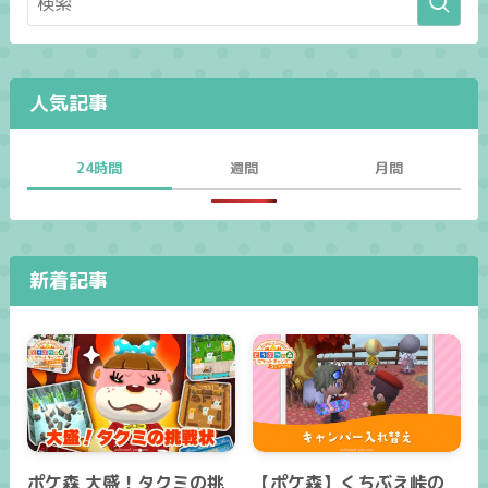
人気記事
24時間
週間
月間
新着記事
ポケ森 大盛！タクミの挑
【ポケ森】くちぶえ峠の