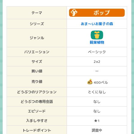
テーマ
シリーズ
あま～いお菓子の森
ジャンル
観葉植物
バリエーション
ベーシック
サイズ
2×2
買い値
ー
売り値
400ベル
どうぶつのリアクション
とくになし
どうぶつの専用会話
なし
エピソード
なし
入手しやすさ
★1
トレードポイント
調査中