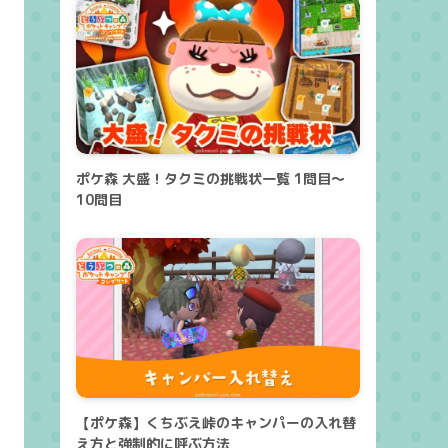
ポケ森 大盛！タクミの挑戦状一覧 1問目～
10問目
【ポケ森】くちぶえ峠のキャンパーの入れ替
え方と強制的に呼ぶ方法