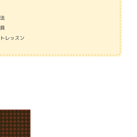
方法
家具
ントレッスン