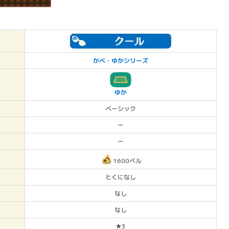
かべ・ゆかシリーズ
ゆか
ベーシック
ー
ー
1600ベル
とくになし
なし
なし
★3