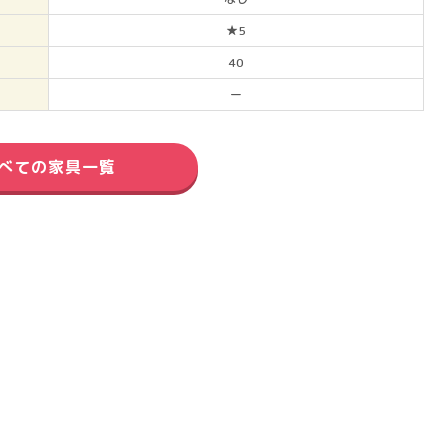
★5
40
ー
べての家具一覧