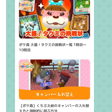
ポケ森 大盛！タクミの挑戦状一覧 1問目～
10問目
【ポケ森】くちぶえ峠のキャンパーの入れ替
え方と強制的に呼ぶ方法