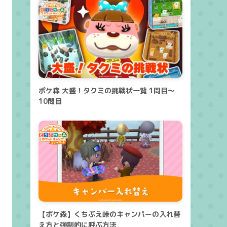
ポケ森 大盛！タクミの挑戦状一覧 1問目～
10問目
【ポケ森】くちぶえ峠のキャンパーの入れ替
え方と強制的に呼ぶ方法