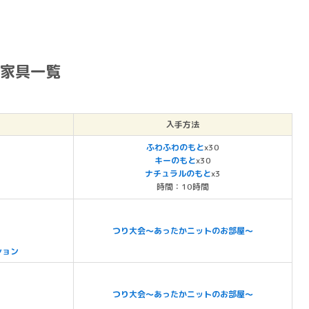
点家具一覧
入手方法
ふわふわのもと
x30
キーのもと
x30
ナチュラルのもと
x3
時間：10時間
つり大会～あったかニットのお部屋～
ション
つり大会～あったかニットのお部屋～