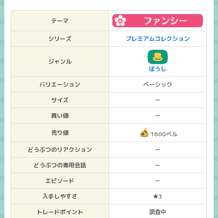
テーマ
シリーズ
プレミアムコレクション
ジャンル
ぼうし
バリエーション
ベーシック
サイズ
ー
買い値
ー
売り値
1600ベル
どうぶつのリアクション
ー
どうぶつの専用会話
ー
エピソード
ー
入手しやすさ
★3
トレードポイント
調査中