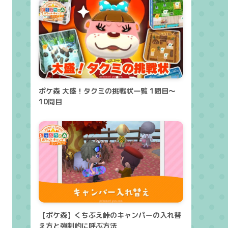
ポケ森 大盛！タクミの挑戦状一覧 1問目～
10問目
【ポケ森】くちぶえ峠のキャンパーの入れ替
え方と強制的に呼ぶ方法