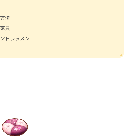
価
置方法
連家具
ベントレッスン