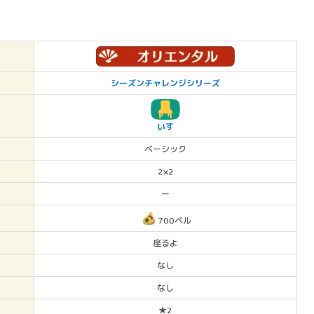
シーズンチャレンジシリーズ
いす
ベーシック
2×2
ー
700ベル
座るよ
なし
なし
★2