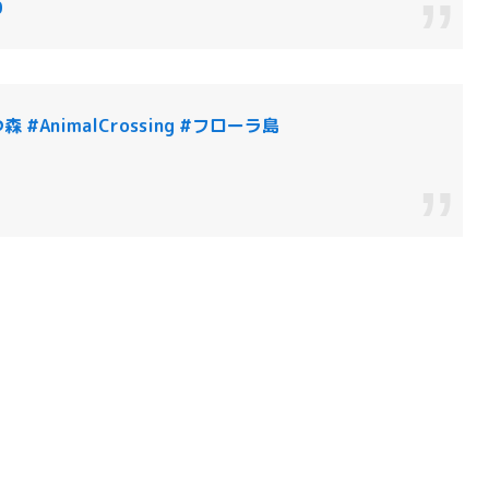
0
つ森
#AnimalCrossing
#フローラ島