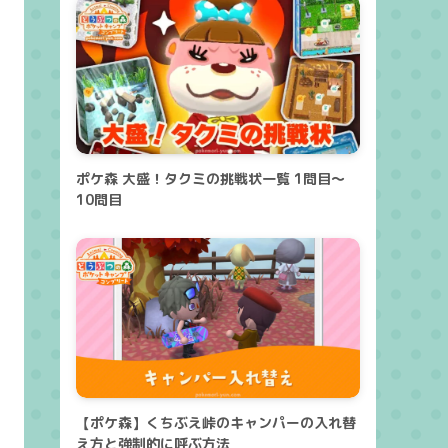
ポケ森 大盛！タクミの挑戦状一覧 1問目～
10問目
【ポケ森】くちぶえ峠のキャンパーの入れ替
え方と強制的に呼ぶ方法