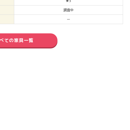
★3
調査中
ー
べての家具一覧