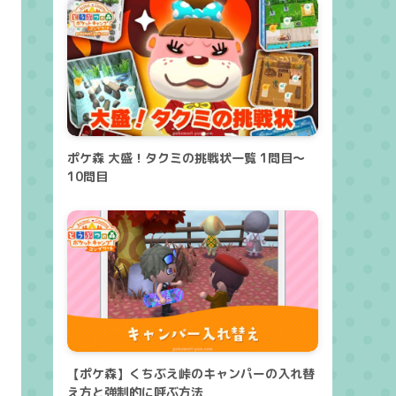
ポケ森 大盛！タクミの挑戦状一覧 1問目～
10問目
【ポケ森】くちぶえ峠のキャンパーの入れ替
え方と強制的に呼ぶ方法