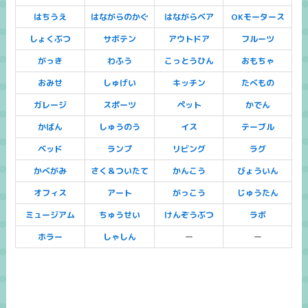
はちうえ
はながらのかぐ
はながらベア
OKモータース
しょくぶつ
サボテン
アウトドア
フルーツ
がっき
わふう
こっとうひん
おもちゃ
おみせ
しゅげい
キッチン
たべもの
ガレージ
スポーツ
ペット
かでん
かばん
しゅうのう
イス
テーブル
ベッド
ランプ
リビング
ラグ
かべがみ
さく＆ついたて
かんこう
びょういん
オフィス
アート
がっこう
じゅうたん
ミュージアム
ちゅうせい
けんぞうぶつ
ラボ
ホラー
しゃしん
ー
ー