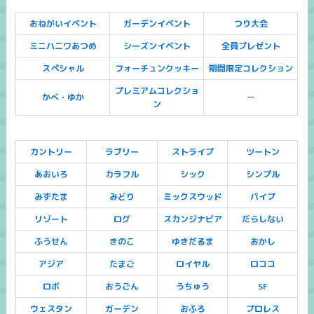
おねがいイベント
ガーデンイベント
つり大会
ミニハニワあつめ
シーズンイベント
全員プレゼント
スペシャル
フォーチュンクッキー
期間限定コレクション
プレミアムコレクショ
かべ・ゆか
ー
ン
カントリー
ラブリー
ストライプ
ツートン
あおいろ
カラフル
シック
シンプル
みずたま
みどり
ミックスウッド
パイプ
リゾート
ログ
スカンジナビア
だらしない
ふうせん
きのこ
ゆきだるま
おかし
アジア
たまご
ロイヤル
ロココ
ロボ
おうごん
うちゅう
SF
ウェスタン
ガーデン
おふろ
プロレス