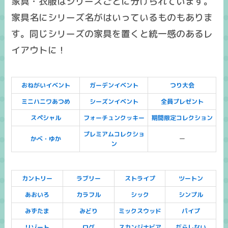
家具・衣服はシリーズごとに分けられています。
家具名にシリーズ名がはいっているものもありま
す。同じシリーズの家具を置くと統一感のあるレ
イアウトに！
おねがいイベント
ガーデンイベント
つり大会
ミニハニワあつめ
シーズンイベント
全員プレゼント
スペシャル
フォーチュンクッキー
期間限定コレクション
プレミアムコレクショ
かべ・ゆか
ー
ン
カントリー
ラブリー
ストライプ
ツートン
あおいろ
カラフル
シック
シンプル
みずたま
みどり
ミックスウッド
パイプ
リゾート
ログ
スカンジナビア
だらしない