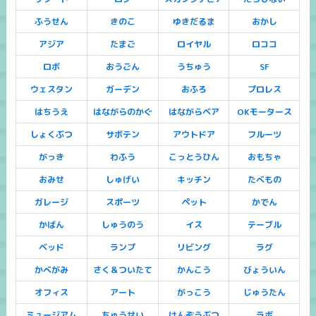
ふうせん
きのこ
ゆきだるま
おかし
アジア
たまご
ロイヤル
ロココ
ロボ
おうごん
うちゅう
SF
ウェスタン
ガーデン
おふろ
プロレス
はちうえ
はながらのかぐ
はながらベア
OKモータース
しょくぶつ
サボテン
アウトドア
フルーツ
がっき
わふう
こっとうひん
おもちゃ
おみせ
しゅげい
キッチン
たべもの
ガレージ
スポーツ
ペット
かでん
かばん
しゅうのう
イス
テーブル
ベッド
ランプ
リビング
ラグ
かべがみ
さく＆ついたて
かんこう
びょういん
オフィス
アート
がっこう
じゅうたん
ミュージアム
ちゅうせい
けんぞうぶつ
ラボ