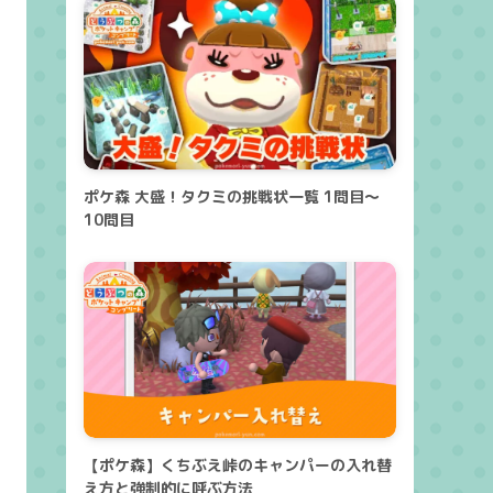
ポケ森 大盛！タクミの挑戦状一覧 1問目～
10問目
【ポケ森】くちぶえ峠のキャンパーの入れ替
え方と強制的に呼ぶ方法