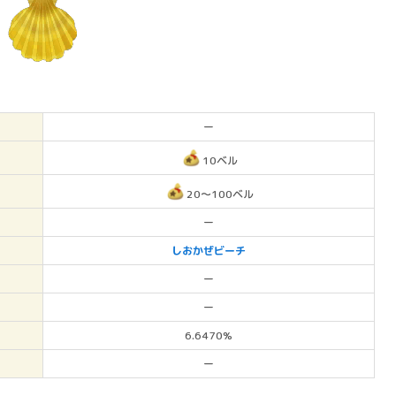
ー
10ベル
20～100ベル
ー
しおかぜビーチ
ー
ー
6.6470%
ー