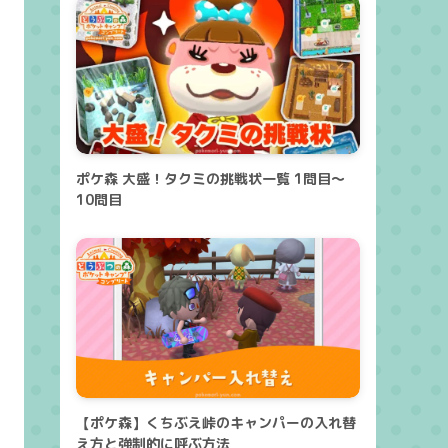
ポケ森 大盛！タクミの挑戦状一覧 1問目～
10問目
【ポケ森】くちぶえ峠のキャンパーの入れ替
え方と強制的に呼ぶ方法