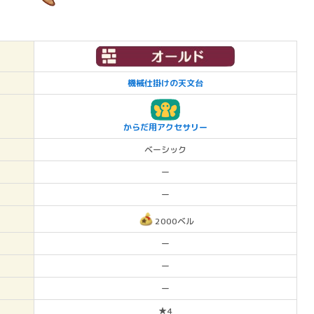
機械仕掛けの天文台
からだ用アクセサリー
ベーシック
ー
ー
2000ベル
ー
ー
ー
★4