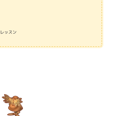
法
トレッスン