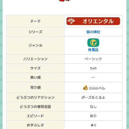
テーマ
シリーズ
狐火神社
ジャンル
骨董品
バリエーション
ベーシック
サイズ
6×6
買い値
ー
売り値
3000ベル
どうぶつのリアクション
ポーズをとるよ
どうぶつの専用会話
なし
エピソード
あり
めずらしさ
★5