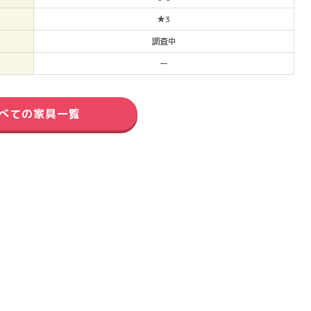
★3
調査中
ー
べての家具一覧