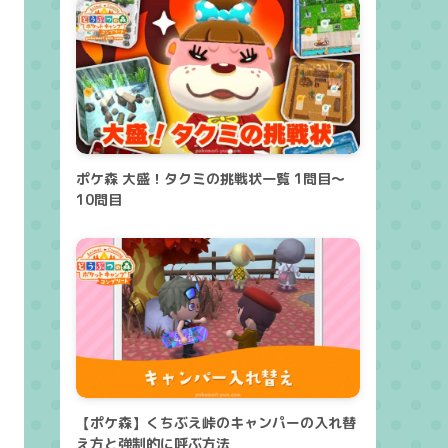
ポケ森 大盛！タクミの挑戦状一覧 1問目～
10問目
【ポケ森】くちぶえ峠のキャンパーの入れ替
え方と強制的に呼ぶ方法