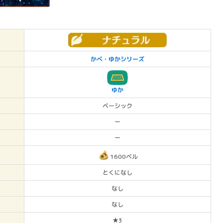
かべ・ゆかシリーズ
ゆか
ベーシック
ー
ー
1600ベル
とくになし
なし
なし
★3