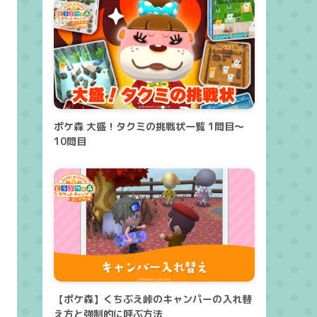
ポケ森 大盛！タクミの挑戦状一覧 1問目～
10問目
【ポケ森】くちぶえ峠のキャンパーの入れ替
え方と強制的に呼ぶ方法