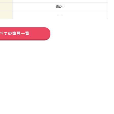
調査中
ー
べての家具一覧