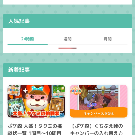
人気記事
24時間
週間
月間
新着記事
ポケ森 大盛！タクミの挑
【ポケ森】くちぶえ峠の
戦状一覧 1問目～10問目
キャンパーの入れ替え方