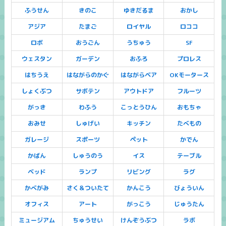
ふうせん
きのこ
ゆきだるま
おかし
アジア
たまご
ロイヤル
ロココ
ロボ
おうごん
うちゅう
SF
ウェスタン
ガーデン
おふろ
プロレス
はちうえ
はながらのかぐ
はながらベア
OKモータース
しょくぶつ
サボテン
アウトドア
フルーツ
がっき
わふう
こっとうひん
おもちゃ
おみせ
しゅげい
キッチン
たべもの
ガレージ
スポーツ
ペット
かでん
かばん
しゅうのう
イス
テーブル
ベッド
ランプ
リビング
ラグ
かべがみ
さく＆ついたて
かんこう
びょういん
オフィス
アート
がっこう
じゅうたん
ミュージアム
ちゅうせい
けんぞうぶつ
ラボ