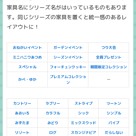
家具名にシリーズ名がはいっているものもありま
す。同じシリーズの家具を置くと統一感のあるレ
イアウトに！
おねがいイベント
ガーデンイベント
つり大会
ミニハニワあつめ
シーズンイベント
全員プレゼント
スペシャル
フォーチュンクッキー
期間限定コレクション
プレミアムコレクショ
かべ・ゆか
ー
ン
カントリー
ラブリー
ストライプ
ツートン
あおいろ
カラフル
シック
シンプル
みずたま
みどり
ミックスウッド
パイプ
リゾート
ログ
スカンジナビア
だらしない