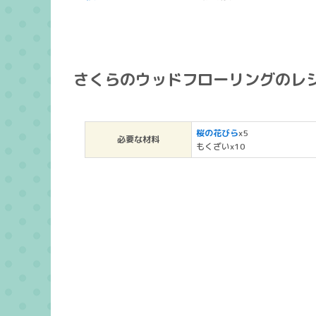
さくらのウッドフローリングのレ
桜の花びら
x5
必要な材料
もくざいx10