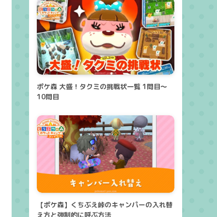
ポケ森 大盛！タクミの挑戦状一覧 1問目～
10問目
【ポケ森】くちぶえ峠のキャンパーの入れ替
え方と強制的に呼ぶ方法