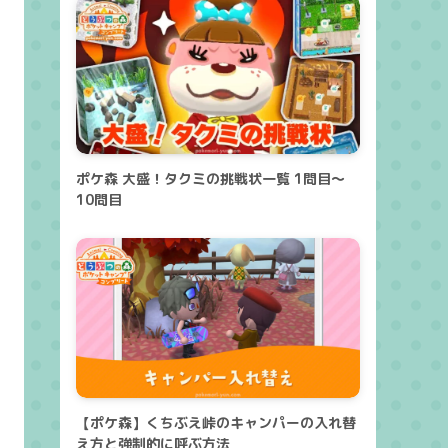
ポケ森 大盛！タクミの挑戦状一覧 1問目～
10問目
【ポケ森】くちぶえ峠のキャンパーの入れ替
え方と強制的に呼ぶ方法