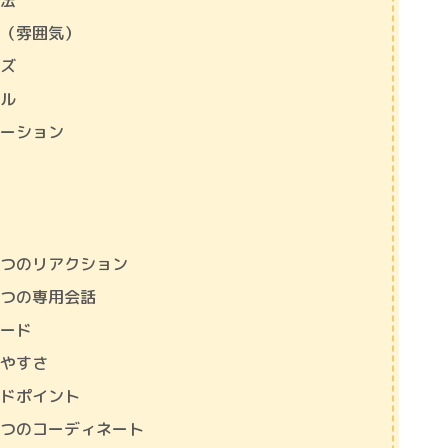
方法
マ（雰囲気）
ーズ
ンル
エーション
ズ
値
値
ぶつのリアクション
ぶつの専用会話
ソード
しやすさ
ードポイント
ぶつのコーディネート