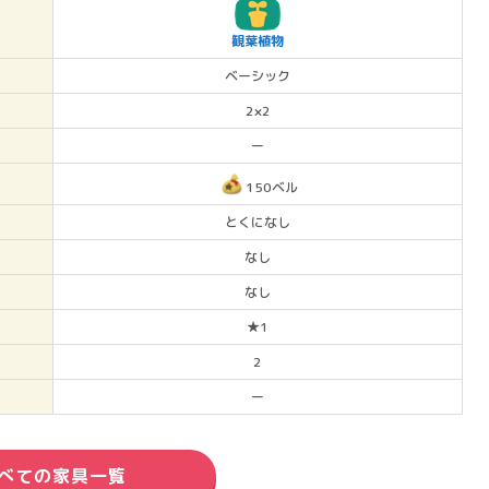
観葉植物
ベーシック
2×2
ー
150ベル
とくになし
なし
なし
★1
2
ー
べての家具一覧