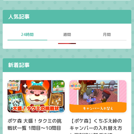
人気記事
24時間
週間
月間
新着記事
ポケ森 大盛！タクミの挑
【ポケ森】くちぶえ峠の
戦状一覧 1問目～10問目
キャンパーの入れ替え方