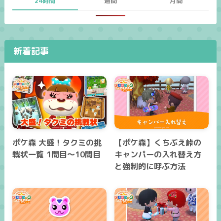
24時間
週間
月間
新着記事
ポケ森 大盛！タクミの挑
【ポケ森】くちぶえ峠の
戦状一覧 1問目～10問目
キャンパーの入れ替え方
と強制的に呼ぶ方法