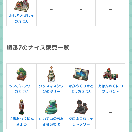
ー
ー
ー
おしろとばしゃ
のえほん
順番7のナイス家具一覧
シンボルツリー
クリスマスタウ
かがやくつきと
えほんのくにの
のとけい
ンのツリー
ほしのえほん
プレゼント
ー
くるみわりにん
かいていのおお
クロネコなキャ
ぎょう
きないわば
ットタワー