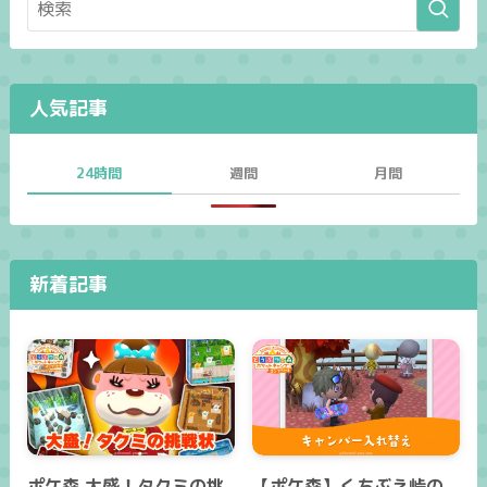
人気記事
24時間
週間
月間
新着記事
ポケ森 大盛！タクミの挑
【ポケ森】くちぶえ峠の