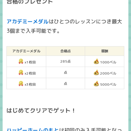
合格のプレゼント
アカデミーメダル
はひとつのレッスンにつき
最大
3個まで入手可能
です。
アカデミーメダル
合格点
報酬
285点
x1枚目
1000ベル
点
x2枚目
2000ベル
点
x3枚目
5000ベル
はじめてクリアでゲット！
ハッピーホームのもと
は
初回のみ入手可能
となっ