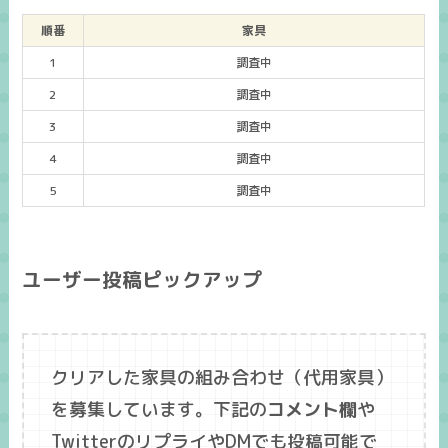
順番
家具
1
調査中
2
調査中
3
調査中
4
調査中
5
調査中
ユーザー投稿ピックアップ
クリアした家具の組み合わせ（代用家具）
を募集しています。下記の
コメント欄
や
TwitterのリプライやDMでも投稿可能で