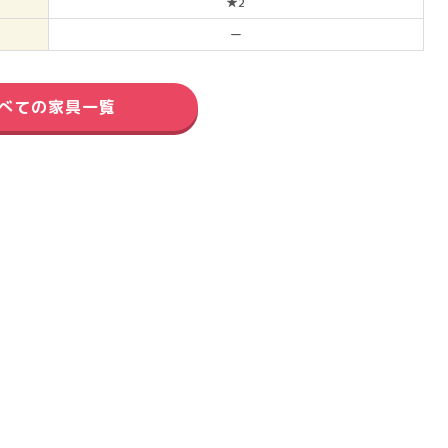
★2
ー
べての家具一覧