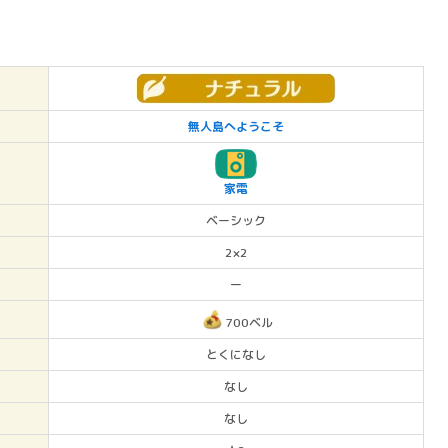
無人島へようこそ
家電
ベーシック
2×2
ー
700ベル
とくになし
なし
なし