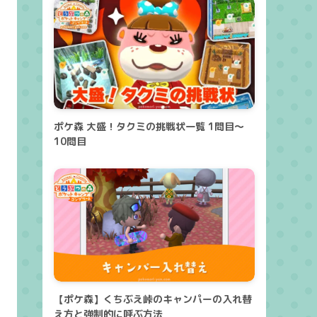
ポケ森 大盛！タクミの挑戦状一覧 1問目～
10問目
【ポケ森】くちぶえ峠のキャンパーの入れ替
え方と強制的に呼ぶ方法