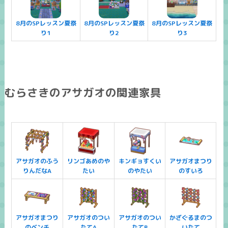
8月のSPレッスン夏祭
8月のSPレッスン夏祭
8月のSPレッスン夏祭
り1
り2
り3
むらさきのアサガオの関連家具
アサガオのふう
リンゴあめのや
キンギョすくい
アサガオまつり
りんだなA
たい
のやたい
のすいろ
アサガオまつり
アサガオのつい
アサガオのつい
かざぐるまのつ
のベンチ
たてA
たてB
いたて