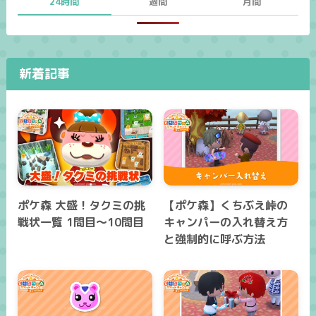
24時間
週間
月間
新着記事
ポケ森 大盛！タクミの挑
【ポケ森】くちぶえ峠の
戦状一覧 1問目～10問目
キャンパーの入れ替え方
と強制的に呼ぶ方法