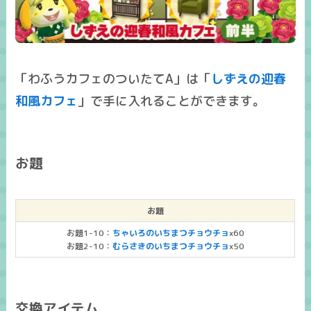
「わふうカフェのついたてA」は「
しずえの迎春
和風カフェ
」で手に入れることができます。
お題
お題
お題1-10：
ちゃいろのいちまつチョウチョ
x60
お題2-10：
むらさきのいちまつチョウチョ
x50
交換アイテム