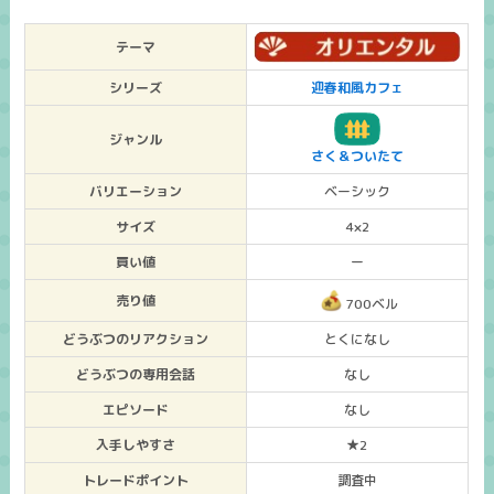
テーマ
シリーズ
迎春和風カフェ
ジャンル
さく＆ついたて
バリエーション
ベーシック
サイズ
4×2
買い値
ー
売り値
700ベル
どうぶつのリアクション
とくになし
どうぶつの専用会話
なし
エピソード
なし
入手しやすさ
★2
トレードポイント
調査中