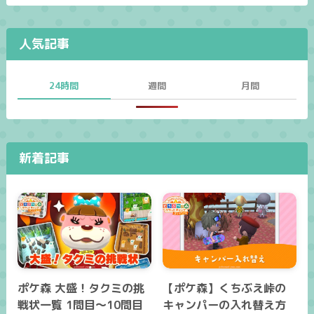
人気記事
24時間
週間
月間
新着記事
ポケ森 大盛！タクミの挑
【ポケ森】くちぶえ峠の
戦状一覧 1問目～10問目
キャンパーの入れ替え方