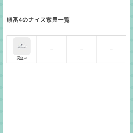
順番4のナイス家具一覧
ー
ー
ー
調査中