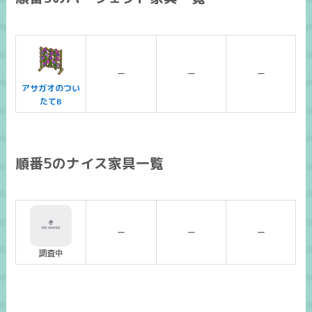
ー
ー
ー
アサガオのつい
たてB
順番5のナイス家具一覧
ー
ー
ー
調査中