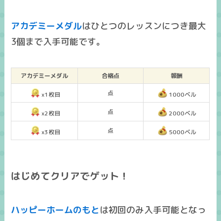
アカデミーメダル
はひとつのレッスンにつき
最大
3個まで入手可能
です。
アカデミーメダル
合格点
報酬
点
x1枚目
1000ベル
点
x2枚目
2000ベル
点
x3枚目
5000ベル
はじめてクリアでゲット！
ハッピーホームのもと
は
初回のみ入手可能
となっ