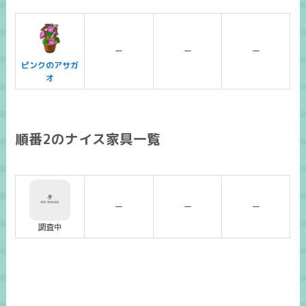
ー
ー
ー
ピンクのアサガ
オ
順番2のナイス家具一覧
ー
ー
ー
調査中