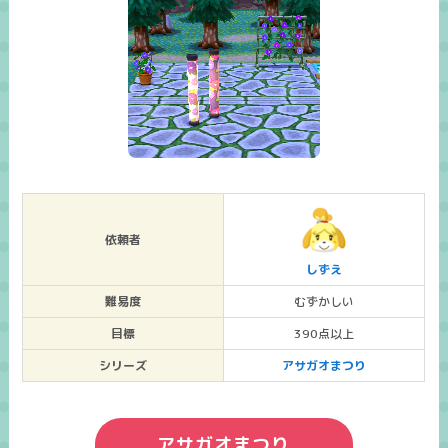
依頼者
しずえ
難易度
むずかしい
目標
390点以上
シリーズ
アサガオまつり
アサガオまつり