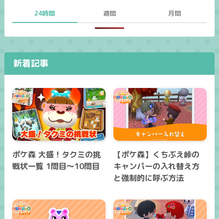
24時間
週間
月間
新着記事
ポケ森 大盛！タクミの挑
【ポケ森】くちぶえ峠の
戦状一覧 1問目～10問目
キャンパーの入れ替え方
と強制的に呼ぶ方法