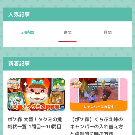
人気記事
24時間
週間
月間
新着記事
ポケ森 大盛！タクミの挑
【ポケ森】くちぶえ峠の
戦状一覧 1問目～10問目
キャンパーの入れ替え方
と強制的に呼ぶ方法