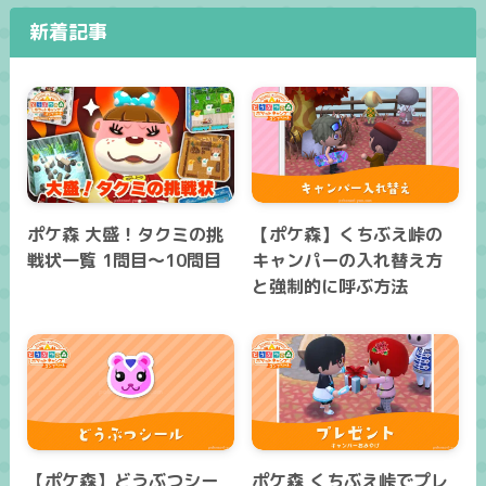
新着記事
ポケ森 大盛！タクミの挑
【ポケ森】くちぶえ峠の
戦状一覧 1問目～10問目
キャンパーの入れ替え方
と強制的に呼ぶ方法
【ポケ森】どうぶつシー
ポケ森 くちぶえ峠でプレ