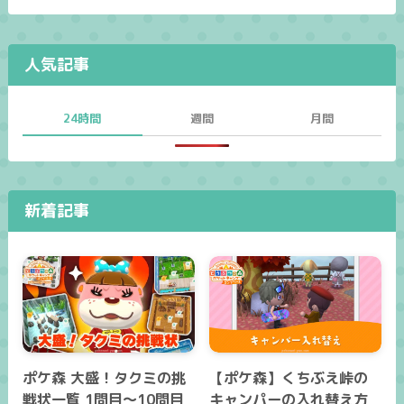
人気記事
24時間
週間
月間
新着記事
ポケ森 大盛！タクミの挑
【ポケ森】くちぶえ峠の
戦状一覧 1問目～10問目
キャンパーの入れ替え方