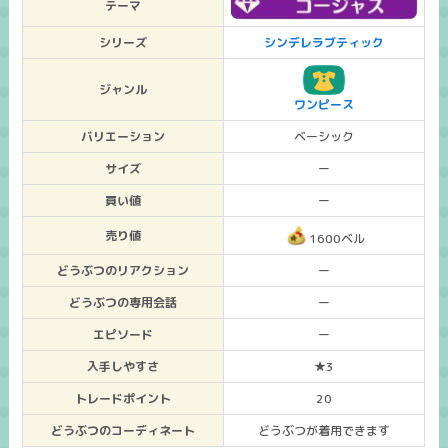
テーマ
シリーズ
シンデレラブティック
ジャンル
ワンピース
バリエーション
ベーシック
サイズ
ー
買い値
ー
売り値
1600ベル
どうぶつのリアクション
ー
どうぶつの専用会話
ー
エピソード
ー
入手しやすさ
★3
トレードポイント
20
どうぶつのコーディネート
どうぶつが着用できます