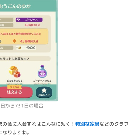
日から731日の場合
友の会に入会すればこんなに短く！
特別な家具
などのクラフ
になりますね。