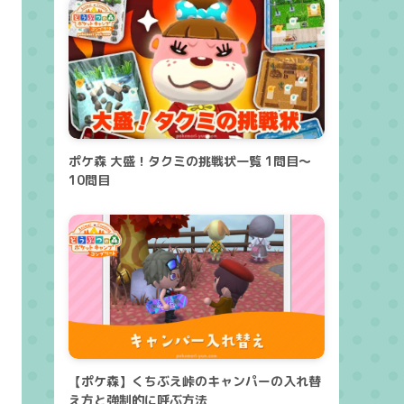
ポケ森 大盛！タクミの挑戦状一覧 1問目～
10問目
【ポケ森】くちぶえ峠のキャンパーの入れ替
え方と強制的に呼ぶ方法