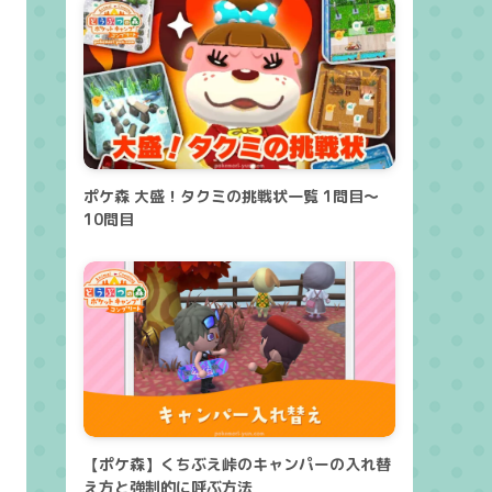
ポケ森 大盛！タクミの挑戦状一覧 1問目～
10問目
【ポケ森】くちぶえ峠のキャンパーの入れ替
え方と強制的に呼ぶ方法