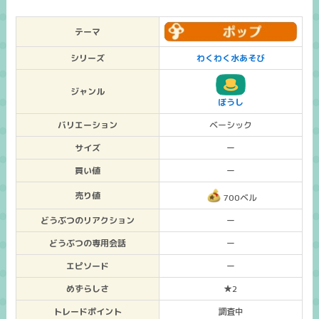
テーマ
シリーズ
わくわく水あそび
ジャンル
ぼうし
バリエーション
ベーシック
サイズ
ー
買い値
ー
売り値
700ベル
どうぶつのリアクション
ー
どうぶつの専用会話
ー
エピソード
ー
めずらしさ
★2
トレードポイント
調査中