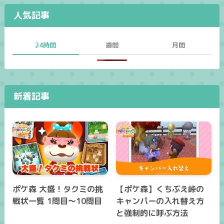
人気記事
24時間
週間
月間
新着記事
ポケ森 大盛！タクミの挑
【ポケ森】くちぶえ峠の
戦状一覧 1問目～10問目
キャンパーの入れ替え方
と強制的に呼ぶ方法