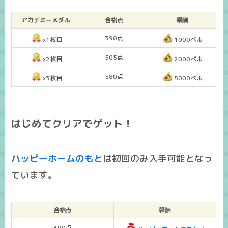
アカデミーメダル
合格点
報酬
390点
x1枚目
1000ベル
505点
x2枚目
2000ベル
580点
x3枚目
5000ベル
はじめてクリアでゲット！
ハッピーホームのもと
は
初回のみ入手可能
となっ
ています。
合格点
報酬
390点