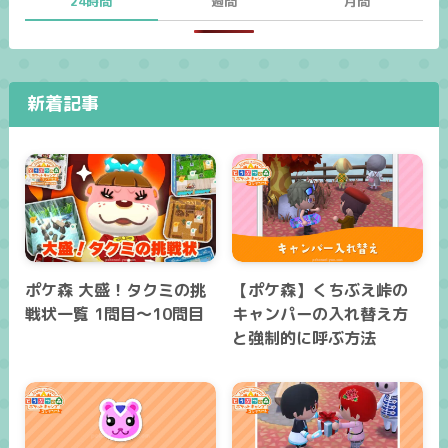
24時間
週間
月間
新着記事
ポケ森 大盛！タクミの挑
【ポケ森】くちぶえ峠の
戦状一覧 1問目～10問目
キャンパーの入れ替え方
と強制的に呼ぶ方法