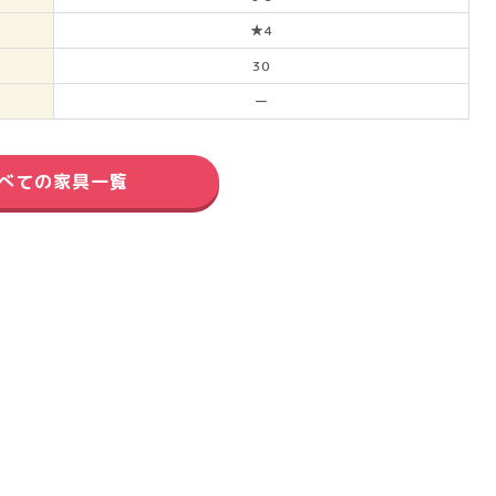
★4
30
ー
べての家具一覧