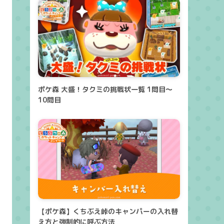
ポケ森 大盛！タクミの挑戦状一覧 1問目～
10問目
【ポケ森】くちぶえ峠のキャンパーの入れ替
え方と強制的に呼ぶ方法