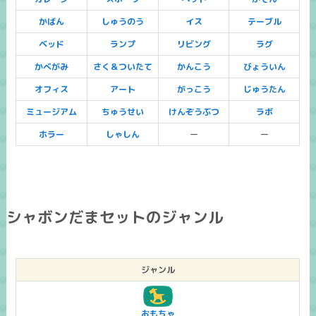
かばん
しゅうのう
イス
テーブル
ベッド
ランプ
リビング
ラグ
かべがみ
さく＆ついたて
かんこう
びょういん
オフィス
アート
がっこう
じゅうたん
ミュージアム
ちゅうせい
けんぞうぶつ
ラボ
ホラー
しゃしん
ー
ー
シャボンだまセットのジャンル
ジャンル
おもちゃ