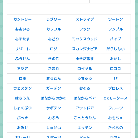
カントリー
ラブリー
ストライプ
ツートン
あおいろ
カラフル
シック
シンプル
みずたま
みどり
ミックスウッド
パイプ
リゾート
ログ
スカンジナビア
だらしない
ふうせん
きのこ
ゆきだるま
おかし
アジア
たまご
ロイヤル
ロココ
ロボ
おうごん
うちゅう
SF
ウェスタン
ガーデン
おふろ
プロレス
はちうえ
はながらのかぐ
はながらベア
OKモータース
しょくぶつ
サボテン
アウトドア
フルーツ
がっき
わふう
こっとうひん
おもちゃ
おみせ
しゅげい
キッチン
たべもの
ガレージ
スポーツ
ペット
かでん